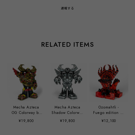
通報する
RELATED ITEMS
Mecha Azteca
Mecha Azteca
Ozomahtli -
OG Colorway by
Shadow Colorway
Fuego edition by
Jesse Hernandez
by Jesse
Jesse Hernandez
¥19,800
¥19,800
¥12,100
Hernandez