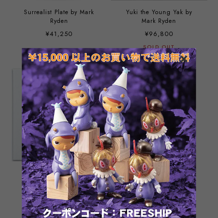
Surrealist Plate by Mark
Yuki the Young Yak by
Ryden
Mark Ryden
¥41,250
¥96,800
SOLD OUT
Friendly Animal Plates by
Mark Ryden
¥19,148
SOLD OUT