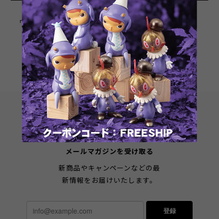
Reddy Kilowatt vintage
Reddy Kilowatt vintage
neon sign (down payment)
neon sign (remaining
balance)
¥297,000
¥2,673,000
SOLD OUT
SOLD OUT
メールマガジンを受け取る
新商品やキャンペーンなどの最
新情報をお届けいたします。
登録