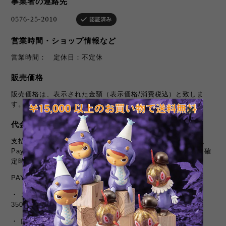
事業者の連絡先
営業時間・ショップ情報など
営業時間： 定休日：不定休
販売価格
販売価格は、表示された金額（表示価格/消費税込）と致しま
す。
代金の支払方法・時期
支払方法：クレジットカード、キャリア決済、Amazon Pay、
PayPal、後払い決済がご利用頂けます。支払時期：商品注文確
定時でお支払いが確定致します。
PAY ID あと払い:
・ コンビニ：ご請求後翌月10日のお支払い：支払い手数料：
350円（税込）
・ 口座振替：ご請求後指定口座より引き落とし：支払い手数