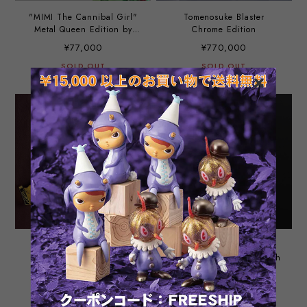
"MIMI The Cannibal Girl"
Tomenosuke Blaster
Metal Queen Edition by
Chrome Edition
Utomaru x Shibuya Metal
¥77,000
¥770,000
SOLD OUT
SOLD OUT
Engraving Tomenosuke
Tomenosuke Blaster OG
Blaster OG Stunt Model
Stunt Model Chrome Finish
24K Finish
¥209,000
¥165,000
SOLD OUT
SOLD OUT