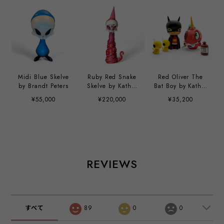
Midi Blue Skelve
Ruby Red Snake
Red Oliver The
by Brandt Peters
Skelve by Kathie
Bat Boy by Kathie
Olivas & Brandt
Olivas and Red
¥55,000
¥220,000
¥35,200
Peters
Mortimer the
Mortician by
Brandt Peters
REVIEWS
すべて
89
0
0