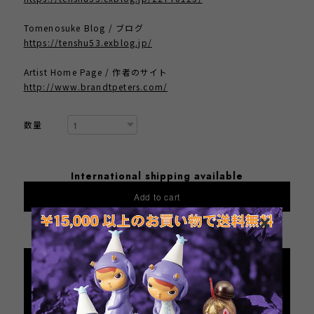
Tomenosuke Blog / ブログ
https://tenshu53.exblog.jp/
Artist Home Page / 作者のサイト
http://www.brandtpeters.com/
数量
International shipping available
Add to cart
日本国内にお住まいの方向け