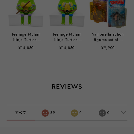
Teenage Mutant
Teenage Mutant
Vampirella action
Ninja Turtles -
Ninja Turtles -
figures set of 2
Donnie by Sad
Leo by Sad
by Clayburn
¥14,850
¥14,850
¥9,900
Salesman
Salesman
Moore
REVIEWS
すべて
89
0
0