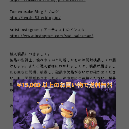
Tomenosuke Blog / ブログ
http://tenshu53.exblog.jp/
Artist Instagram / アーティストのインスタ
https://www.instagram.com/sad_salesman/
輸入製品につきまして。
製品の性質上、壊れやすいと判断したものは開封検品してお届
けします。またご購入者様におかれましては、製品が届きまし
たら直ちに開梱、検品し、破損や欠品がないかお確かめくださ
い。もし問題がありましたら、速やかにご連絡ください。製品
到着後、１週間以上が経過した製品のクレームにはお応えしか
ねます。
数量
International shipping available