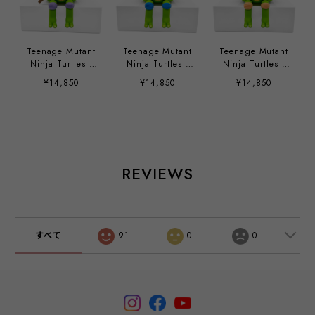
Teenage Mutant
Teenage Mutant
Teenage Mutant
Ninja Turtles -
Ninja Turtles -
Ninja Turtles -
Donnie by Sad
Leo by Sad
Mikey by Sad
¥14,850
¥14,850
¥14,850
Salesman
Salesman
Salesman
REVIEWS
すべて
91
0
0