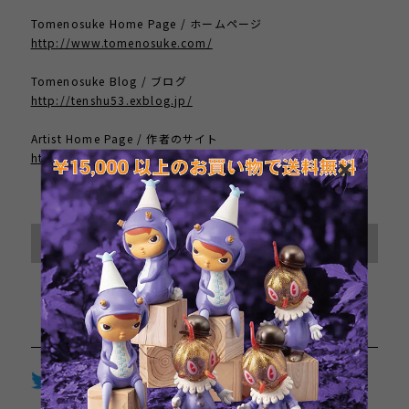
Tomenosuke Home Page / ホームページ
http://www.tomenosuke.com/
Tomenosuke Blog / ブログ
http://tenshu53.exblog.jp/
Artist Home Page / 作者のサイト
http://hifructose.com/
International shipping available
Sold out
日本国内にお住まいの方向け
Twitter
LINE
Facebook