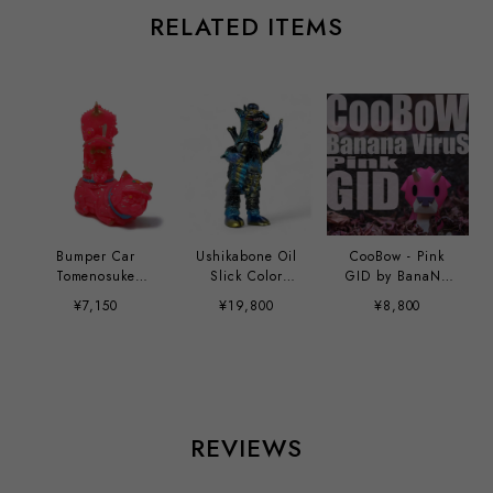
RELATED ITEMS
Bumper Car
Ushikabone Oil
CooBow - Pink
Tomenosuke
Slick Color
GID by BanaNa
Exclusive by
Tomenosuke
ViruS
¥7,150
¥19,800
¥8,800
Shon x Mirock
Exclusive by
Toy
Anianitoy
REVIEWS