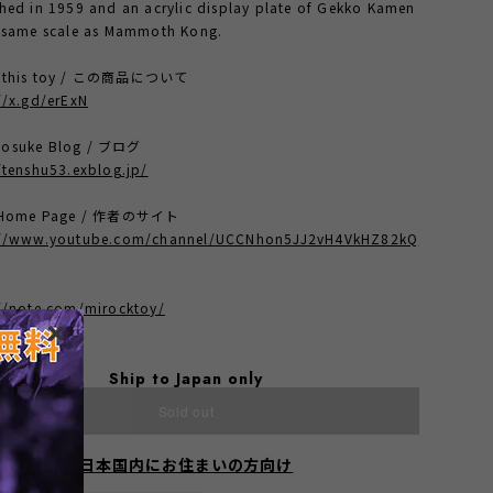
hed in 1959 and an acrylic display plate of Gekko Kamen
e same scale as Mammoth Kong.
t this toy / この商品について
//x.gd/erExN
osuke Blog / ブログ
/tenshu53.exblog.jp/
t Home Page / 作者のサイト
://www.youtube.com/channel/UCCNhon5JJ2vH4VkHZ82kQ
://note.com/mirocktoy/
Ship to Japan only
Sold out
日本国内にお住まいの方向け