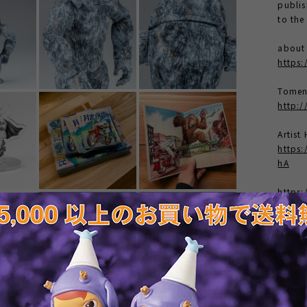
publis
to th
abou
https:
Tomen
http:/
Artis
https
hA
https