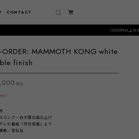
P
CONTACT
15000円以上のお買い物で送料無料ク
E-ORDER: MAMMOTH KONG white
ble finish
,000
税込
OUT
売
スコング・白大理石風仕上げ
テレビ番組『月光仮面』より
康範／宣弘社