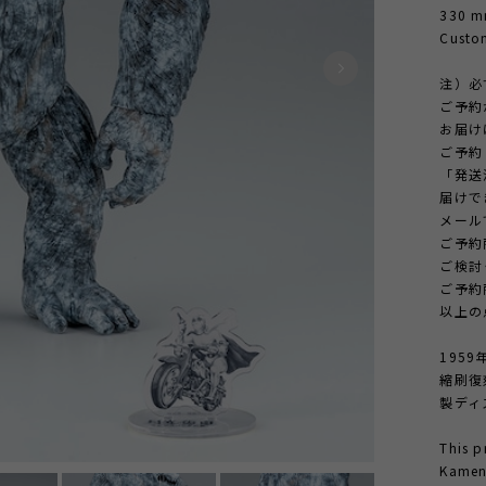
330 mm
Custom
注）必
ご予約
お届け
ご予約
「発送
届けで
メール
ご予約
ご検討
ご予約
以上の
195
縮刷復
製ディ
This p
Kamen