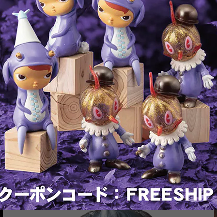
202
※この
T
RELATED ITEMS