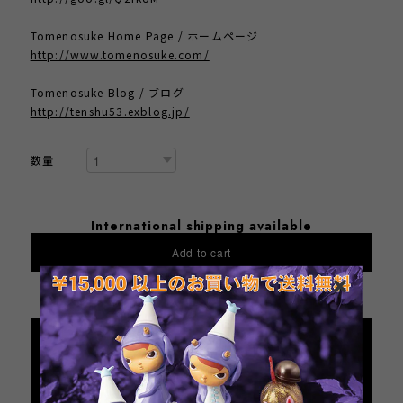
Tomenosuke Home Page / ホームページ
http://www.tomenosuke.com/
Tomenosuke Blog / ブログ
http://tenshu53.exblog.jp/
数量
International shipping available
Add to cart
日本国内にお住まいの方向け