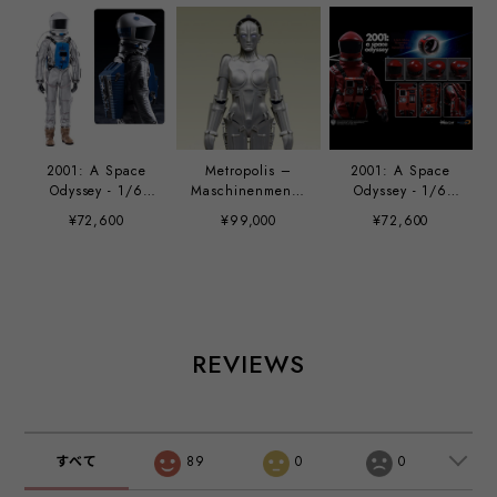
2001: A Space
Metropolis –
2001: A Space
Odyssey - 1/6
Maschinenmensc
Odyssey - 1/6
Clavius Astronaut
h Metal 1/6
Discovery
¥72,600
¥99,000
¥72,600
Suit
Figure
Astronaut Red
Space Suit +
Figure
REVIEWS
すべて
89
0
0