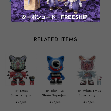
通報する
RELATED ITEMS
8" Lotus
8" Blue Eye-
8" White Lotus
SuperJanky by
Strain SuperJanky
SuperJanky by
Junko Mizuno
by Grand
Junko Mizuno
¥27,500
¥27,500
¥27,500
Chamaco