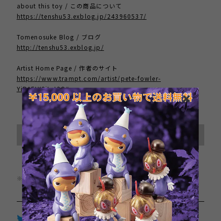
about this toy / この商品について
https://tenshu53.exblog.jp/243960537/
Tomenosuke Blog / ブログ
http://tenshu53.exblog.jp/
Artist Home Page / 作者のサイト
https://www.trampt.com/artist/pete-fowler-
YiBAFtK8iLyt2Q#
International shipping available
Sold out
日本国内にお住まいの方向け
※この商品は1点までのご注文とさせていただきます。
Twitter
LINE
Facebook