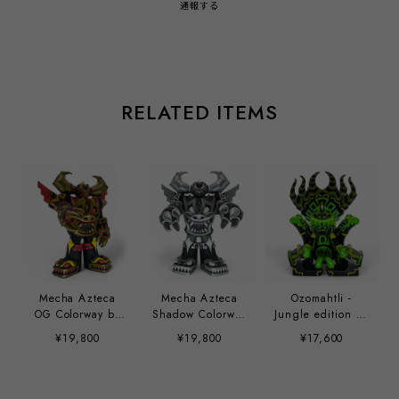
通報する
RELATED ITEMS
Mecha Azteca
Mecha Azteca
Ozomahtli -
OG Colorway by
Shadow Colorway
Jungle edition by
Jesse Hernandez
by Jesse
Jesse Hernandez
¥19,800
¥19,800
¥17,600
Hernandez