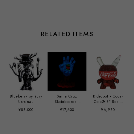
RELATED ITEMS
Blueberry by Yury
Santa Cruz
Kidrobot x Coca-
Ustsinau
Skateboards -
Cola® 3" Resin
40th Anniversary
Dunny Art Figure
¥88,000
¥17,600
¥6,930
Screaming Hand
9" Glow-in-the-
Dark Vinyl Art
Figure