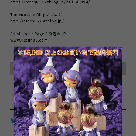
https://tenshu53.exblog.jp/243346094/
Tomenosuke Blog / ブログ
http://tenshu53.exblog.jp/
Artist Home Page / 作者のHP
www.ustsinau.com
International shipping available
Sold out
日本国内にお住まいの方向け
※この商品は1点までのご注文とさせていただきます。
Twitter
LINE
Facebook
通報する