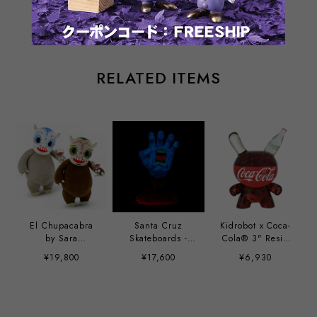
RELATED ITEMS
El Chupacabra
Santa Cruz
Kidrobot x Coca-
by Sara
Skateboards -
Cola® 3" Resin
Antoinette Martin
40th Anniversary
Dunny Art Figure
¥19,800
¥17,600
¥6,930
Screaming Hand
9" Glow-in-the-
Dark Vinyl Art
Figure