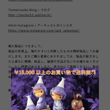
Tomenosuke Blog / ブログ
http://tenshu53.exblog.jp/
Artist Instagram / アーティストのインスタ
https://www.instagram.com/sad_salesman/
輸入製品につきまして。
製品の性質上、壊れやすいと判断したものは開封検品してお届
けします。またご購入者様におかれましては、製品が届きまし
たら直ちに開梱、検品し、破損や欠品がないかお確かめくださ
い。もし問題がありましたら、速やかにご連絡ください。製品
到着後、１週間以上が経過した製品のクレームにはお応えしか
ねます。
数量
International shipping available