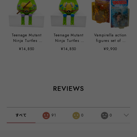
Teenage Mutant
Teenage Mutant
Vampirella action
Ninja Turtles -
Ninja Turtles -
figures set of 2
Donnie by Sad
Leo by Sad
by Clayburn
¥14,850
¥14,850
¥9,900
Salesman
Salesman
Moore
REVIEWS
すべて
91
0
0