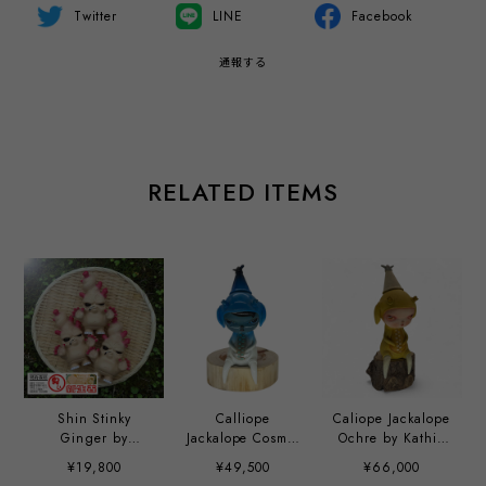
Twitter
LINE
Facebook
通報する
RELATED ITEMS
Shin Stinky
Calliope
Caliope Jackalope
Ginger by
Jackalope Cosmic
Ochre by Kathie
Hisashi Futamura
Indigo by Kathie
Olivas
¥19,800
¥49,500
¥66,000
x Chris Ryniak
Olivas