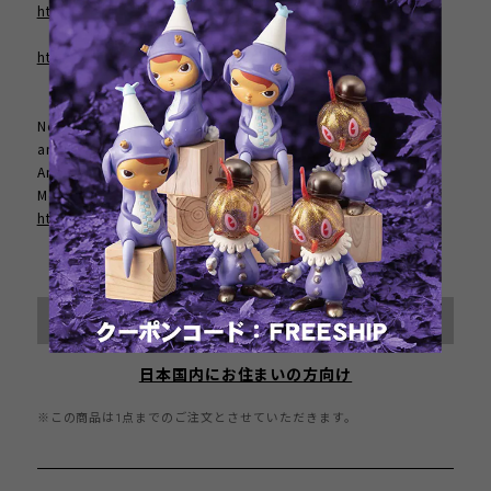
http://kathieolivas.com/
http://brandtpeters.com/
Note: We accept the order from worldwide except US
and Canada location. If you are residents of North
America area, please contact Circus Posterus of New
Mexico.
https://www.circusposterus.com/
International shipping available
Sold out
日本国内にお住まいの方向け
※この商品は1点までのご注文とさせていただきます。