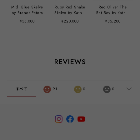
Midi Blue Skelve
Ruby Red Snake
Red Oliver The
by Brandt Peters
Skelve by Kathie
Bat Boy by Kathie
Olivas & Brandt
Olivas and Red
¥55,000
¥220,000
¥35,200
Peters
Mortimer the
Mortician by
Brandt Peters
REVIEWS
すべて
91
0
0