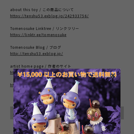
about this toy / この商品について
https://tenshu53.exblog.jp/242933756/
Tomenosuke Linktree / リンクツリー
https://linktr.ee/tomenosuke
Tomenosuke Blog / ブログ
http://tenshu53.exblog.jp/
artist home page / 作者のサイト
http://brandtpeters.com/
http://kathieolivas.com/
International shipping available
Sold out
日本国内にお住まいの方向け