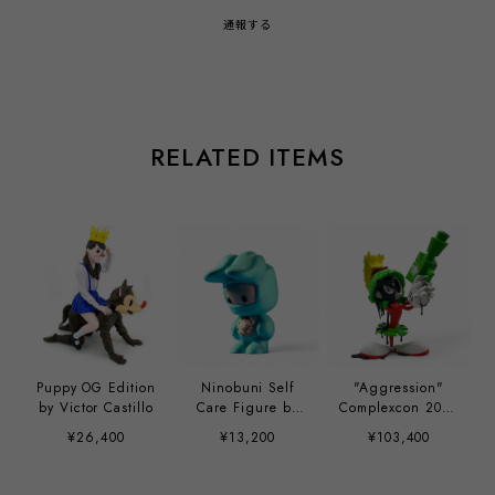
通報する
RELATED ITEMS
Puppy OG Edition
Ninobuni Self
"Aggression"
by Victor Castillo
Care Figure by
Complexcon 2018
Juan Muniz
Exclusive by Matt
¥26,400
¥13,200
¥103,400
Gondek