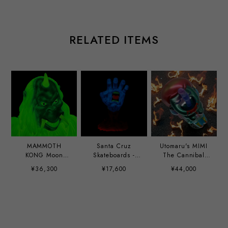
RELATED ITEMS
MAMMOTH
Santa Cruz
Utomaru's MIMI
KONG Moon
Skateboards -
The Cannibal
Light edition
40th Anniversary
Girl hand paint
¥36,300
¥17,600
¥44,000
Screaming Hand
custom by Mirock
9" Glow-in-the-
Toy
Dark Vinyl Art
Figure