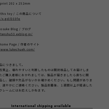
 print 202 x 252mm
t this toy / この商品について
//x.gd/D33fq
osuke Blog / ブログ
/tenshu53.exblog.jp/
t Home Page / 作者のサイト
//www.lukechueh.com/
品につきまして。
性質上、壊れやすいと判断したものは開封検品してお届けしま
たご購入者様におかれましては、製品が届きましたら直ちに開
品し、破損や欠品がないかお確かめください。もし問題がありま
、速やかにご連絡ください。製品到着後、１週間以上が経過した
クレームにはお応えしかねます。
International shipping available