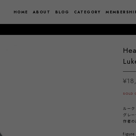
HOME
ABOUT
BLOG
CATEGORY
MEMBERSHI
15
Hea
Luk
¥18
SOLD 
ルーク
グレー
作者の
figure