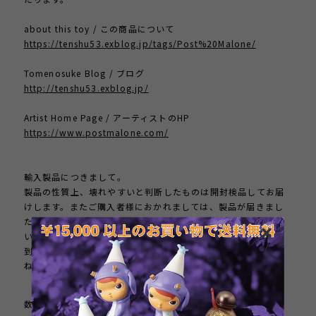
about this toy / この商品について
https://tenshu53.exblog.jp/tags/Post%20Malone/
Tomenosuke Blog / ブログ
http://tenshu53.exblog.jp/
Artist Home Page / アーティストのHP
https://www.postmalone.com/
輸入製品につきまして。
製品の性質上、壊れやすいと判断したものは開封検品してお届
けします。またご購入者様におかれましては、製品が届きまし
たら直ちに開梱、検品し、破損や欠品がないかお確かめくださ
い。もし問題がありましたら、速やかにご連絡ください。製品
到着後、１週間以上が経過した製品のクレームにはお応えしか
ねます。
数量