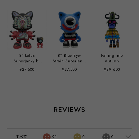
8" Lotus
8" Blue Eye-
Falling into
SuperJanky by
Strain SuperJanky
Autumn
Junko Mizuno
by Grand
Maximillian Ca$h
¥27,500
¥27,500
¥39,600
Chamaco
by Pete Fowler
REVIEWS
すべて
91
0
0