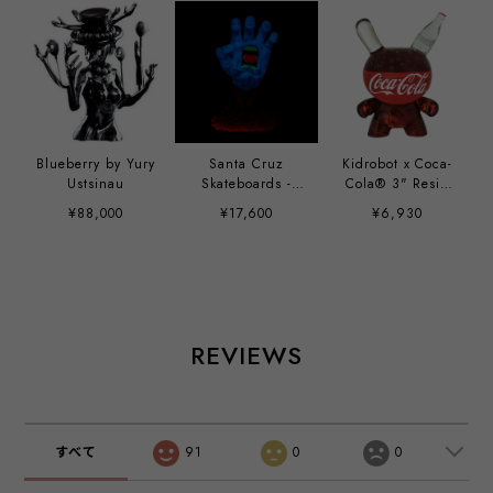
Blueberry by Yury
Santa Cruz
Kidrobot x Coca-
Ustsinau
Skateboards -
Cola® 3" Resin
40th Anniversary
Dunny Art Figure
¥88,000
¥17,600
¥6,930
Screaming Hand
9" Glow-in-the-
Dark Vinyl Art
Figure
REVIEWS
すべて
91
0
0