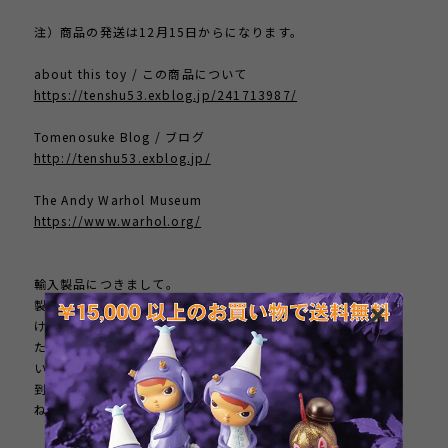
注）商品の発送は12月15日からになります。
about this toy / この商品について
https://tenshu53.exblog.jp/241713987/
Tomenosuke Blog / ブログ
http://tenshu53.exblog.jp/
The Andy Warhol Museum
https://www.warhol.org/
輸入製品につきまして。
製品の性質上、壊れやすいと判断したものは開封検品してお届
けします。またご購入者様におかれましては、製品が届きまし
たら直ちに開梱、検品し、破損や欠品がないかお確かめくださ
い。もし問題がありましたら、速やかにご連絡ください。製品
到着後、１週間以上が経過した製品のクレームにはお応えしか
ねます。