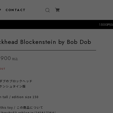
P
CONTACT
15000円以上のお買い
ckhead Blockenstein by Bob Dob
,900
税込
OUT
ダブのブロックヘッド
ケンシュタイン版
tall / edition size 150
t this toy / この商品について
://tenshu53.exblog.jp/241917264/