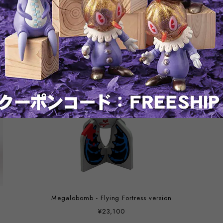
Megalobomb - Flying Fortress version
¥23,100