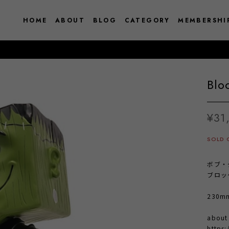
HOME
ABOUT
BLOG
CATEGORY
MEMBERSHI
Blo
¥31
SOLD 
ボブ・
ブロッ
230mm 
abou
https