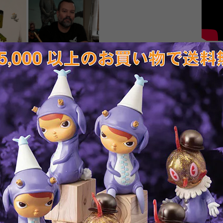
※この
T
RELATED ITEMS