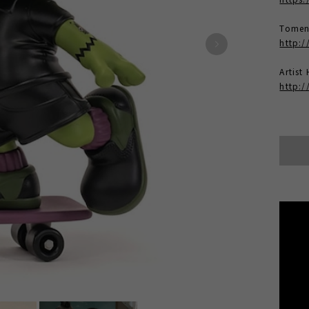
Tomen
http:/
Artis
http: