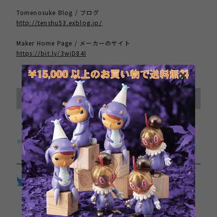
Tomenosuke Blog / ブログ
http://tenshu53.exblog.jp/
Maker Home Page / メーカーのサイト
https://bit.ly/3wjD84l
International shipping available
Sold out
日本国内にお住まいの方向け
※この商品は1点までのご注文とさせていただきます。
Twitter
LINE
Facebook
通報する