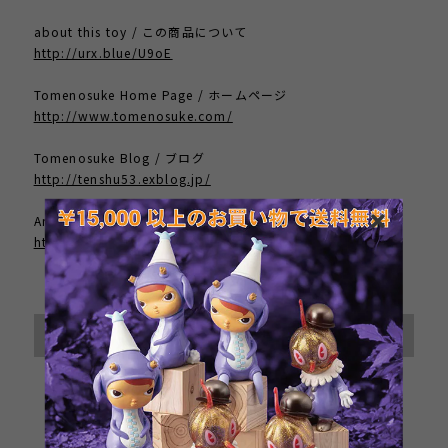
about this toy / この商品について
http://urx.blue/U9oE
Tomenosuke Home Page / ホームページ
http://www.tomenosuke.com/
Tomenosuke Blog / ブログ
http://tenshu53.exblog.jp/
Artist Home Page / 作者のサイト
http://www.frankkozik.net/
International shipping available
Sold out
日本国内にお住まいの方向け