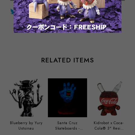
Twitter
LINE
Facebook
通報する
RELATED ITEMS
Blueberry by Yury
Santa Cruz
Kidrobot x Coca-
Ustsinau
Skateboards -
Cola® 3" Resin
40th Anniversary
Dunny Art Figure