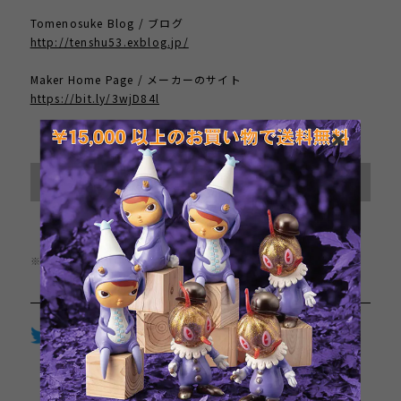
Tomenosuke Blog / ブログ
http://tenshu53.exblog.jp/
Maker Home Page / メーカーのサイト
https://bit.ly/3wjD84l
International shipping available
Sold out
日本国内にお住まいの方向け
※この商品は1点までのご注文とさせていただきます。
Twitter
LINE
Facebook
通報する