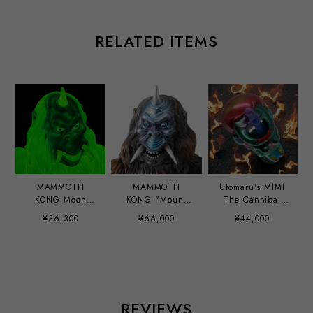
RELATED ITEMS
MAMMOTH
MAMMOTH
Utomaru's MIMI
KONG Moon
KONG "Mount
The Cannibal
Light edition
Kobo Tsutomu"
Girl hand paint
¥36,300
¥66,000
¥44,000
ver.
custom by Mirock
Toy
REVIEWS