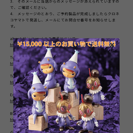
3. そのメールに当店からのメッセージが添えられていますの
で、ご確認ください。
4. メッセージのとおり、ご予約製品が完成しましたらクロネ
コヤマトで発送し、メールにてお問合せ番号をお知らせしま
す。
about this item / この商品について
https://bit.ly/3rvDuC9
Tomenosuke Home Page / ホームページ
http://www.tomenosuke.com
Tomenosuke Blog / ブログ
http://tenshu53.exblog.jp
Engraving / エングレーブ加工
https://www.mokei-paddock.net
Blueing / ブルーイング
https://www.otonagai-mg.com/
display stand / スタンド