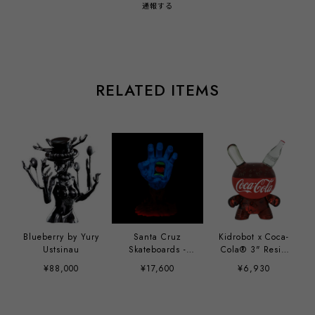
通報する
RELATED ITEMS
Blueberry by Yury
Santa Cruz
Kidrobot x Coca-
Ustsinau
Skateboards -
Cola® 3" Resin
40th Anniversary
Dunny Art Figure
¥88,000
¥17,600
¥6,930
Screaming Hand
9" Glow-in-the-
Dark Vinyl Art
Figure