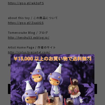
https://goo.gl/wk3oPS
about this toy / この商品について
https://goo.gl/ZxaUGS
Tomenosuke Blog / ブログ
http://tenshu53.exblog.jp/
Artist Home Page / 作者のサイト
http://colus.bigcartel.com/
数量
International shipping available
Add to cart
日本国内にお住まいの方向け