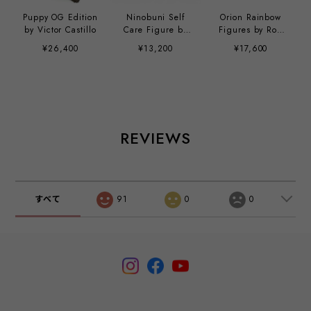
Puppy OG Edition
Ninobuni Self
Orion Rainbow
by Victor Castillo
Care Figure by
Figures by Ron
Juan Muniz
English
¥26,400
¥13,200
¥17,600
REVIEWS
すべて
91
0
0