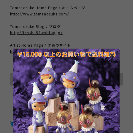
Tomenosuke Home Page / ホームページ
http://www.tomenosuke.com/
Tomenosuke Blog / ブログ
http://tenshu53.exblog.jp/
Artist Home Page / 作者のサイト
http://hifructose.com/
International shipping available
Sold out
日本国内にお住まいの方向け
Twitter
LINE
Facebook