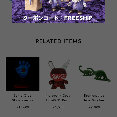
通報する
RELATED ITEMS
Santa Cruz
Kidrobot x Coca-
Brontosaurus
Skateboards -
Cola® 3" Resin
from Sinclair
40th Anniversary
Dunny Art Figure
Dinoland (1964-
¥17,600
¥6,930
¥9,900
Screaming Hand
1965)
9" Glow-in-the-