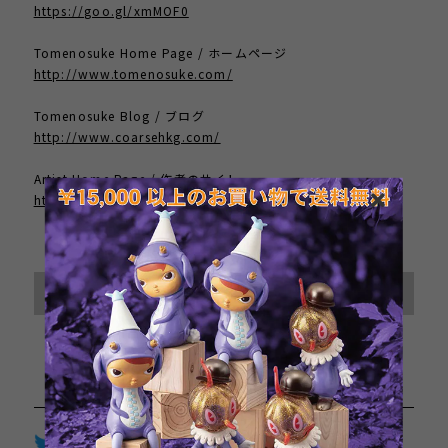
https://goo.gl/xmMOF0
Tomenosuke Home Page / ホームページ
http://www.tomenosuke.com/
Tomenosuke Blog / ブログ
http://www.coarsehkg.com/
Artist Home Page / 作者のサイト
http://www.moistproduction.com/
International shipping available
Sold out
日本国内にお住まいの方向け
Twitter
LINE
Facebook