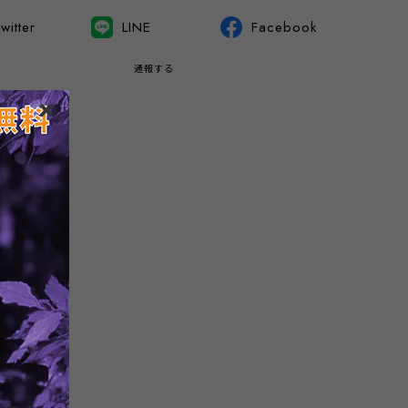
witter
LINE
Facebook
通報する