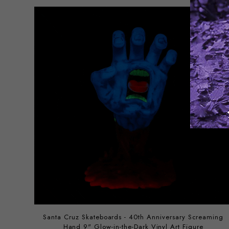
Santa Cruz Skateboards - 40th Anniversary Screaming
Hand 9" Glow-in-the-Dark Vinyl Art Figure