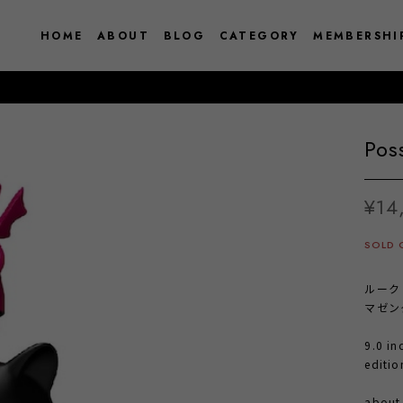
HOME
ABOUT
BLOG
CATEGORY
MEMBERSHI
Pos
¥14
SOLD 
ルーク
マゼン
9.0 in
editio
abou