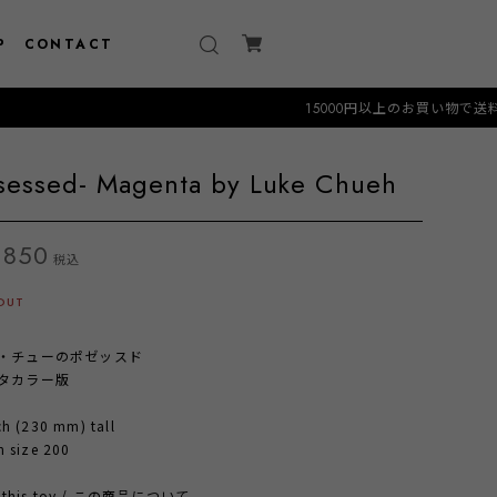
P
CONTACT
15000円以上のお買い物で送料無料クーポン "
sessed- Magenta by Luke Chueh
,850
税込
OUT
・チューのポゼッスド
タカラー版
ch (230 mm) tall
n size 200
t this toy / この商品について