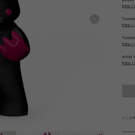
http:/
Tome
http:
Tomen
http:/
Artis
http:
※この