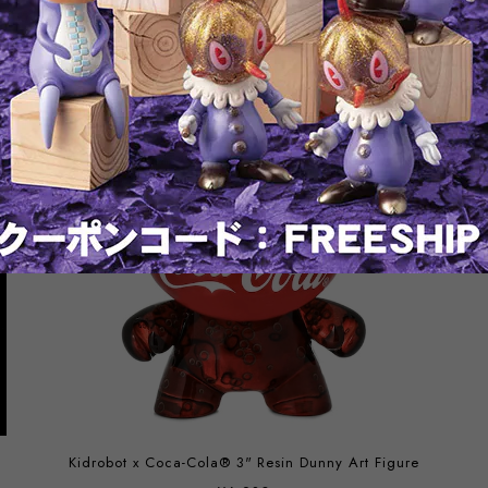
Kidrobot x Coca-Cola® 3" Resin Dunny Art Figure