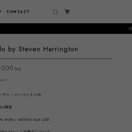
P
CONTACT
15000円以
lo by Steven Harrington
,000
税込
OUT
ーブン・ハーリントンの
ube限定
 wide / edition size 250
t this toy / この商品について