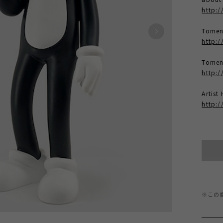
http:/
Tome
http:
Tomen
http:/
Artis
http:/
※この