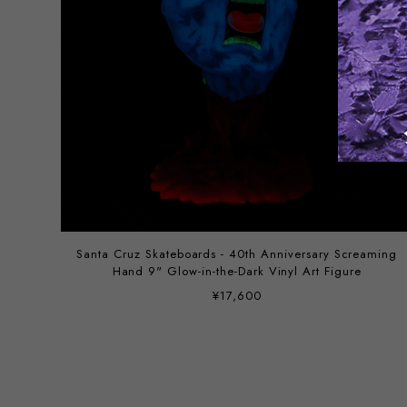
Santa Cruz Skateboards - 40th Anniversary Screaming
Hand 9" Glow-in-the-Dark Vinyl Art Figure
¥17,600