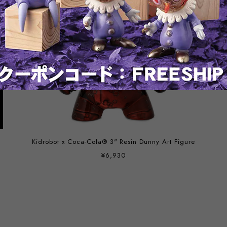
Kidrobot x Coca-Cola® 3" Resin Dunny Art Figure
¥6,930