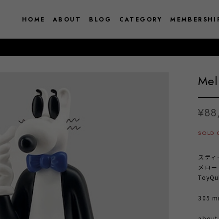
HOME
ABOUT
BLOG
CATEGORY
MEMBERSHI
Mel
¥88
SOLD 
スティ
メロー
ToyQ
305 mm
abou