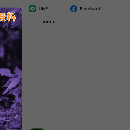
witter
LINE
Facebook
通報する