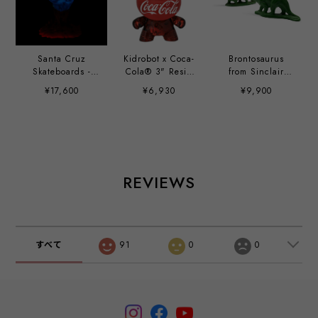
Santa Cruz
Kidrobot x Coca-
Brontosaurus
Skateboards -
Cola® 3" Resin
from Sinclair
40th Anniversary
Dunny Art Figure
Dinoland (1964-
¥17,600
¥6,930
¥9,900
Screaming Hand
1965)
9" Glow-in-the-
Dark Vinyl Art
Figure
REVIEWS
すべて
91
0
0