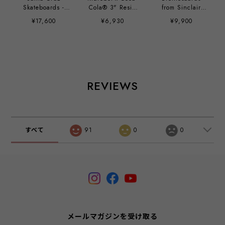
Skateboards -
Cola® 3" Resin
from Sinclair
40th Anniversary
Dunny Art Figure
Dinoland (1964-
¥17,600
¥6,930
¥9,900
Screaming Hand
1965)
9" Glow-in-the-
Dark Vinyl Art
Figure
REVIEWS
すべて
91
0
0
メールマガジンを受け取る