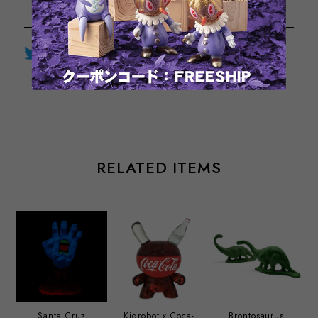
Twitter
LINE
Facebook
通報する
RELATED ITEMS
Santa Cruz
Kidrobot x Coca-
Brontosaurus