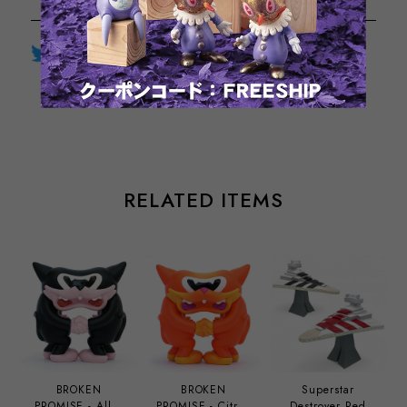
Twitter
LINE
Facebook
通報する
RELATED ITEMS
BROKEN
BROKEN
Superstar
PROMISE - Alley
PROMISE - Citrus
Destroyer Red