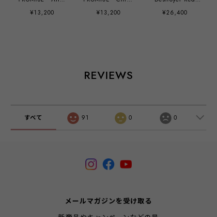
Black Cat by
Sherbert by
and Black three
¥13,200
¥13,200
¥26,400
Anthony
Anthony
stripes by Bill
Ausgang
Ausgang
McMullen
REVIEWS
すべて
91
0
0
メールマガジンを受け取る