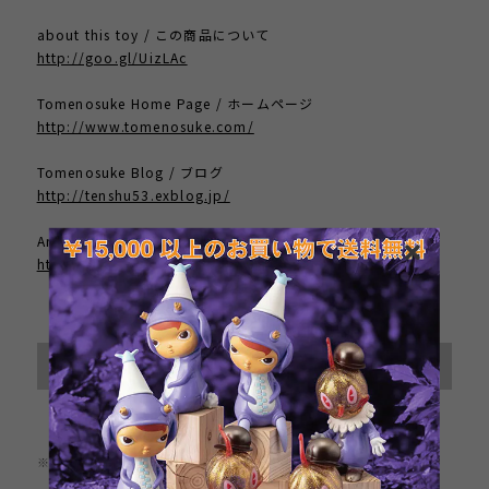
about this toy / この商品について
http://goo.gl/UizLAc
Tomenosuke Home Page / ホームページ
http://www.tomenosuke.com/
Tomenosuke Blog / ブログ
http://tenshu53.exblog.jp/
Artist Home Page / 作者のサイト
http://www.joeledbetter.com/
International shipping available
Sold out
日本国内にお住まいの方向け
※この商品は1点までのご注文とさせていただきます。