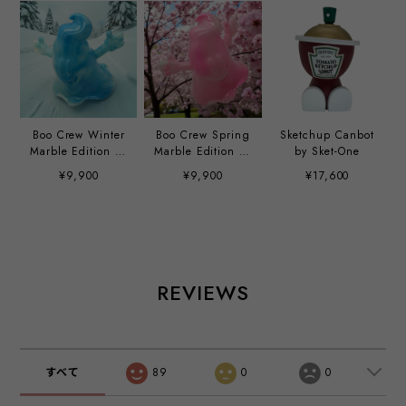
Boo Crew Winter
Boo Crew Spring
Sketchup Canbot
Marble Edition by
Marble Edition by
by Sket-One
Sket-One
Sket-One
¥9,900
¥9,900
¥17,600
REVIEWS
すべて
89
0
0