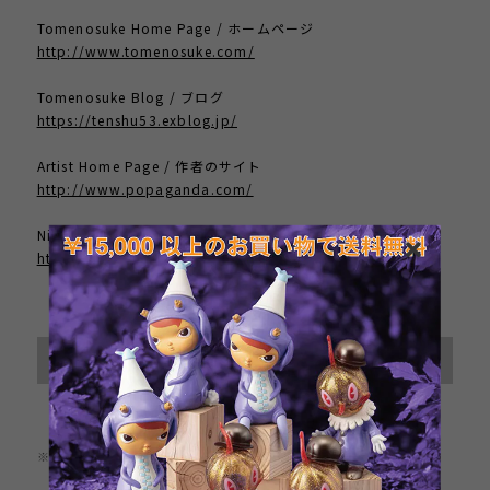
Tomenosuke Home Page / ホームページ
http://www.tomenosuke.com/
Tomenosuke Blog / ブログ
https://tenshu53.exblog.jp/
Artist Home Page / 作者のサイト
http://www.popaganda.com/
Nippon Ginkyo / 日本銀鏡
https://www.ginkyo-sch.jp/
International shipping available
Sold out
日本国内にお住まいの方向け
※この商品は1点までのご注文とさせていただきます。