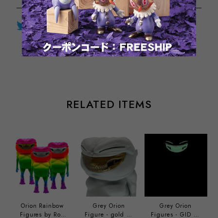
Twitter
LINE
Facebook
通報する
RELATED ITEMS
Orion Rainbow
Grey Orion
Grey Orion
Figures by Ron
Figure - gold by
Figures - GID by