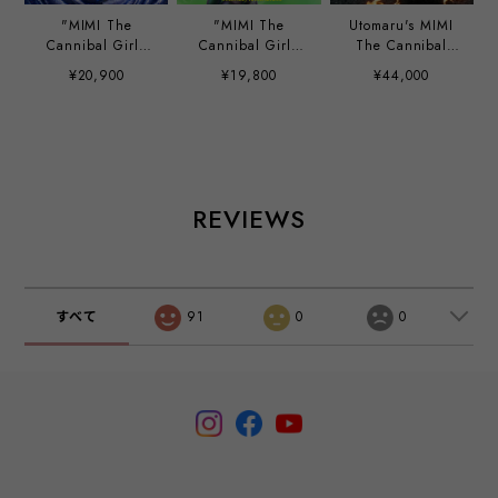
"MIMI The
"MIMI The
Utomaru's MIMI
Cannibal Girl"
Cannibal Girl"
The Cannibal
purple marble X-
Super Duotone
Girl hand paint
¥20,900
¥19,800
¥44,000
Ray Bone edition
Edition by
custom by Mirock
POPUP STORE
Utomaru
Toy
EXCLUSIVE by
Utomaru
REVIEWS
すべて
91
0
0