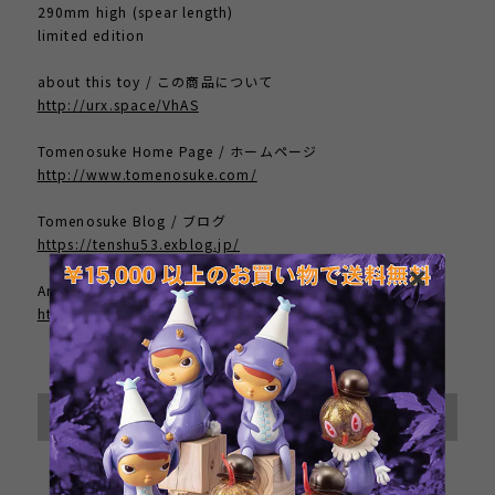
290mm high (spear length)
limited edition
about this toy / この商品について
http://urx.space/VhAS
Tomenosuke Home Page / ホームページ
http://www.tomenosuke.com/
Tomenosuke Blog / ブログ
https://tenshu53.exblog.jp/
Artist Home Page / 作者のサイト
http://dddddd.moo.jp/
International shipping available
Sold out
日本国内にお住まいの方向け