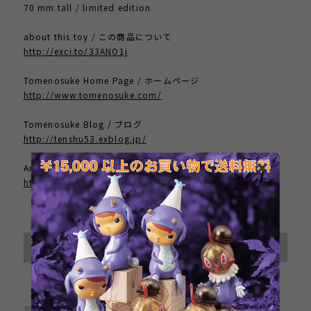
70 mm tall / limited edition
about this toy / この商品について
http://exci.to/33ANO1j
Tomenosuke Home Page / ホームページ
http://www.tomenosuke.com/
Tomenosuke Blog / ブログ
http://tenshu53.exblog.jp/
Artist Home Page / 作者のサイト
http://www.mizuno-junko.com/
International shipping available
Sold out
日本国内にお住まいの方向け
※この商品は1点までのご注文とさせていただきます。