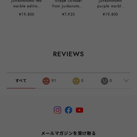
Junkonotomo red
Grape Octobat
Junkonotomo
marble edition
from Junkonotomo
purple marble
POPUP STORE
by Junko Mizuno
edition POPUP
¥19,800
¥7,920
¥19,800
EXCLUSIVE Set of
STORE
5 by Junko
EXCLUSIVE Set of
Mizuno
5 by Junko
Mizuno
REVIEWS
すべて
91
0
0
メールマガジンを受け取る