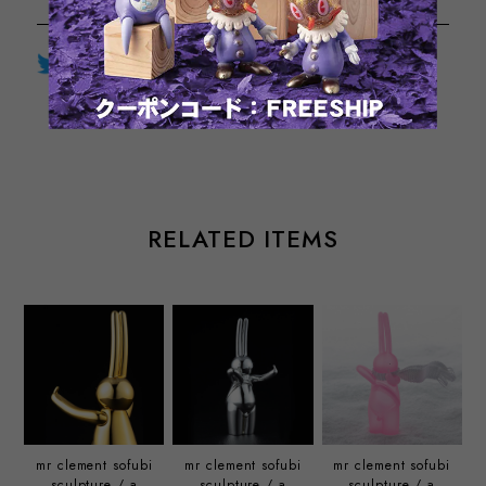
Twitter
LINE
Facebook
通報する
RELATED ITEMS
mr clement sofubi
mr clement sofubi
mr clement sofubi
sculpture / a
sculpture / a
sculpture / a