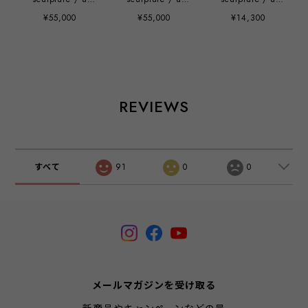
vulgar statement
vulgar statement
vulgar statement
¥55,000
¥55,000
¥14,300
gin-kyo chapter
gin-kyo chapter
chapter 3: pink
(gold)
(silver)
frosted glass
finish
REVIEWS
すべて
91
0
0
メールマガジンを受け取る