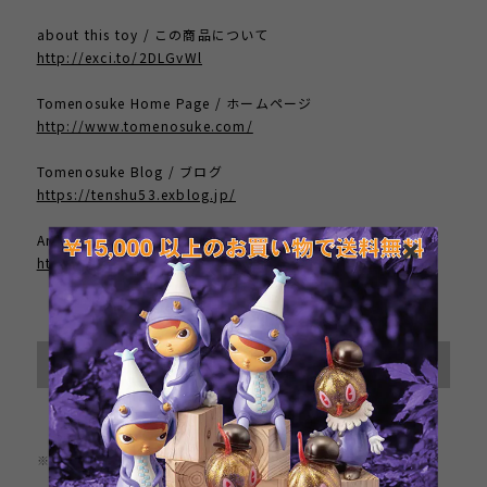
about this toy / この商品について
http://exci.to/2DLGvWl
Tomenosuke Home Page / ホームページ
http://www.tomenosuke.com/
Tomenosuke Blog / ブログ
https://tenshu53.exblog.jp/
Artist Home Page / 作者のサイト
https://www.mrclement.com/
International shipping available
Sold out
日本国内にお住まいの方向け
※この商品は1点までのご注文とさせていただきます。