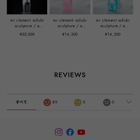
mr clement sofubi
mr clement sofubi
mr clement sofubi
sculpture / a
sculpture / a
sculpture / a
vulgar statement
vulgar statement
vulgar statement
¥55,000
¥14,300
¥14,300
gin-kyo chapter
chapter 3: pink
chapter 3: blue
(silver)
frosted glass
frosted glass
finish
finish
REVIEWS
すべて
89
0
0