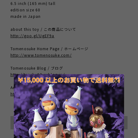
6.5 inch (165 mm) tall
edition size 60
made in Japan
about this toy / この商品について
http://goo.gl/UgEF9a
Tomenosuke Home Page / ホームページ
http://www.tomenosuke.com/
Tomenosuke Blog / ブログ
http://tenshu53.exblog.jp/
Artist Home Page / 作者のサイト
http://brandtpeters.com/
International shipping available
Sold out