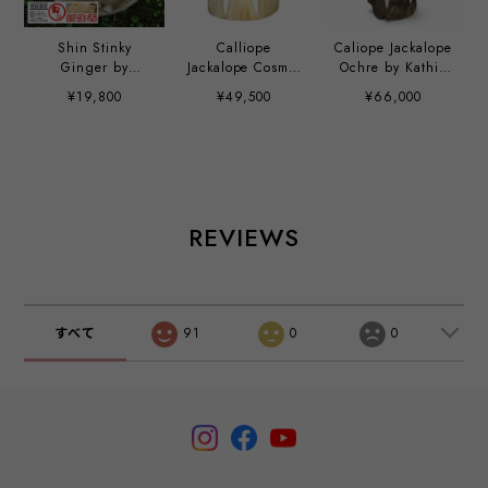
Shin Stinky
Calliope
Caliope Jackalope
Ginger by
Jackalope Cosmic
Ochre by Kathie
Hisashi Futamura
Indigo by Kathie
Olivas
¥19,800
¥49,500
¥66,000
x Chris Ryniak
Olivas
REVIEWS
すべて
91
0
0