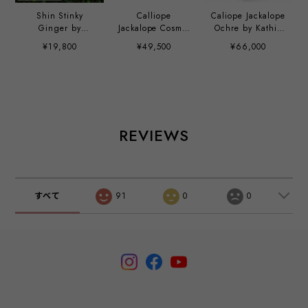
Shin Stinky
Calliope
Caliope Jackalope
Ginger by
Jackalope Cosmic
Ochre by Kathie
Hisashi Futamura
Indigo by Kathie
Olivas
¥19,800
¥49,500
¥66,000
x Chris Ryniak
Olivas
REVIEWS
すべて
91
0
0