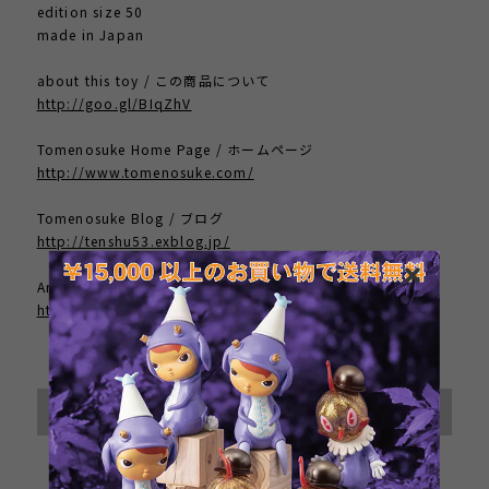
edition size 50
made in Japan
about this toy / この商品について
http://goo.gl/BIqZhV
Tomenosuke Home Page / ホームページ
http://www.tomenosuke.com/
Tomenosuke Blog / ブログ
http://tenshu53.exblog.jp/
Artist Home Page / 作者のサイト
http://kathieolivas.com/
International shipping available
Sold out
日本国内にお住まいの方向け