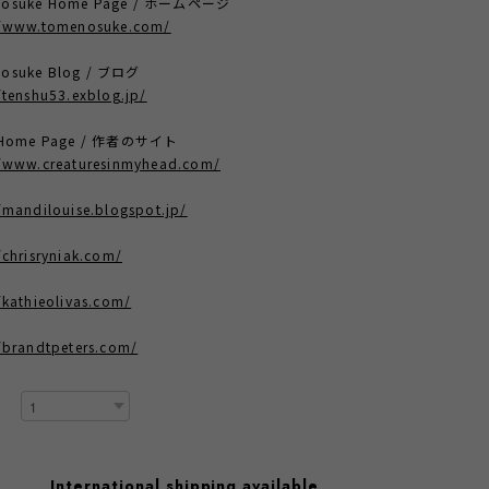
nosuke Home Page / ホームページ
//www.tomenosuke.com/
osuke Blog / ブログ
/tenshu53.exblog.jp/
t Home Page / 作者のサイト
//www.creaturesinmyhead.com/
/mandilouise.blogspot.jp/
/chrisryniak.com/
/kathieolivas.com/
/brandtpeters.com/
International shipping available