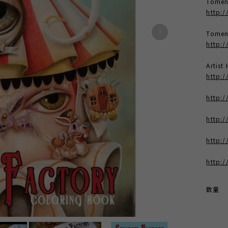
Tome
http:
Tomen
http:/
Artis
http:
http:/
http:/
http:/
http:/
数量