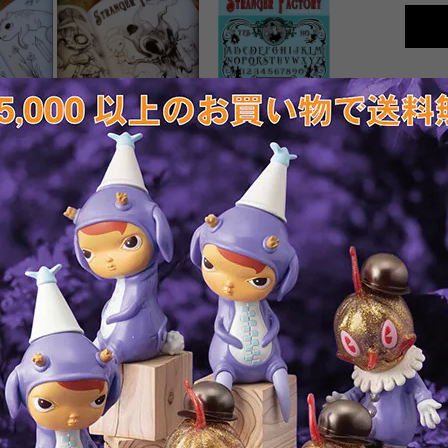
※この
T
RELATED ITEMS