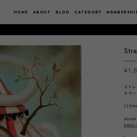
HOME
ABOUT
BLOG
CATEGORY
MEMBERSHI
Str
¥1,
ストレ
カラー
215mm
abou
https: