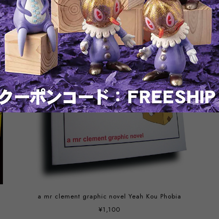
a mr clement graphic novel Yeah Kou Phobia
¥1,100