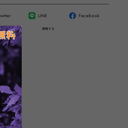
witter
LINE
Facebook
通報する