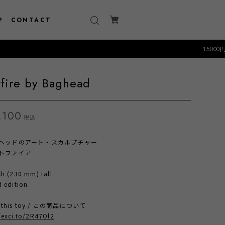
P
CONTACT
15000円以上のお買
tfire by Baghead
,100
税込
ヘッドのアート・スカルプチャー
トファイア
ch (230 mm) tall
d edition
t this toy / この商品について
/exci.to/2R47Ol2