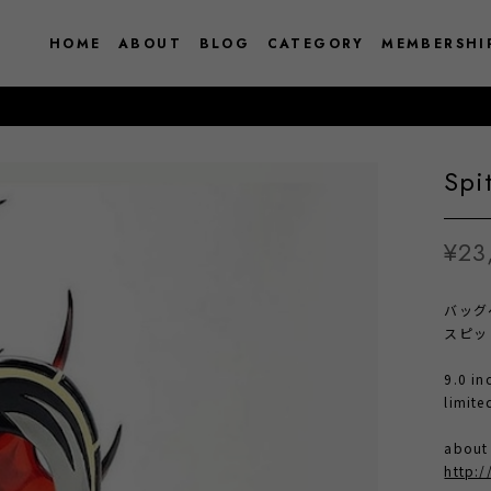
HOME
ABOUT
BLOG
CATEGORY
MEMBERSHI
Spi
¥23
バッグ
スピッ
9.0 in
limite
abou
http:/