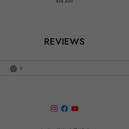
¥28,600
REVIEWS
0