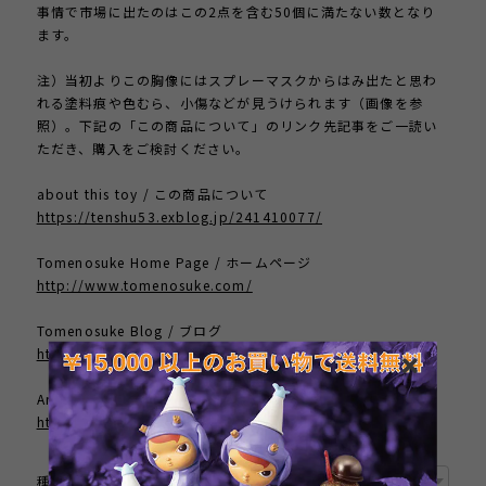
事情で市場に出たのはこの2点を含む50個に満たない数となり
ます。
注）当初よりこの胸像にはスプレーマスクからはみ出たと思わ
れる塗料痕や色むら、小傷などが見うけられます（画像を参
照）。下記の「この商品について」のリンク先記事をご一読い
ただき、購入をご検討ください。
about this toy / この商品について
https://tenshu53.exblog.jp/241410077/
Tomenosuke Home Page / ホームページ
http://www.tomenosuke.com/
Tomenosuke Blog / ブログ
https://tenshu53.exblog.jp/
Artist Home Page / 作者のサイト
https://www.warhol.org/
種類