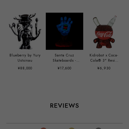
Blueberry by Yury
Santa Cruz
Kidrobot x Coca-
Ustsinau
Skateboards -
Cola® 3" Resin
40th Anniversary
Dunny Art Figure
¥88,000
¥17,600
¥6,930
Screaming Hand
9" Glow-in-the-
Dark Vinyl Art
Figure
REVIEWS