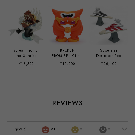
Screaming for
BROKEN
Superstar
the Sunrise
PROMISE - Citrus
Destroyer Red
Original by Y.
Sherbert by
and Black three
¥16,500
¥13,200
¥26,400
Yamamoto
Anthony
stripes by Bill
Ausgang
McMullen
REVIEWS
すべて
91
0
0