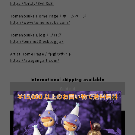
https://bit.ly/3whXsSI
Tomenosuke Home Page / ホームページ
http://www.tomenosuke.com/
Tomenosuke Blog / ブログ
http://tenshu53.exblog.jp/
Artist Home Page / 作者のサイト
https://ausgangart.com/
International shipping available
Sold out
日本国内にお住まいの方向け